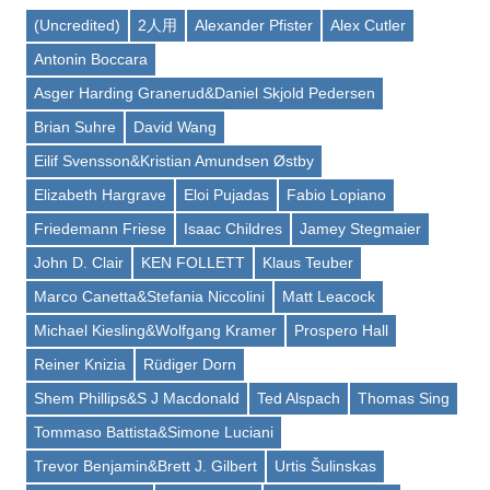
(Uncredited)
2人用
Alexander Pfister
Alex Cutler
Antonin Boccara
Asger Harding Granerud&Daniel Skjold Pedersen
Brian Suhre
David Wang
Eilif Svensson&Kristian Amundsen Østby
Elizabeth Hargrave
Eloi Pujadas
Fabio Lopiano
Friedemann Friese
Isaac Childres
Jamey Stegmaier
John D. Clair
KEN FOLLETT
Klaus Teuber
Marco Canetta&Stefania Niccolini
Matt Leacock
Michael Kiesling&Wolfgang Kramer
Prospero Hall
Reiner Knizia
Rüdiger Dorn
Shem Phillips&S J Macdonald
Ted Alspach
Thomas Sing
Tommaso Battista&Simone Luciani
Trevor Benjamin&Brett J. Gilbert
Urtis Šulinskas