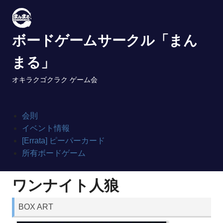
Skip
to
content
ボードゲームサークル「まん
まる」
オキラクゴクラク ゲーム会
会則
イベント情報
[Errata] ピーパーカード
所有ボードゲーム
ワンナイト人狼
BOX ART