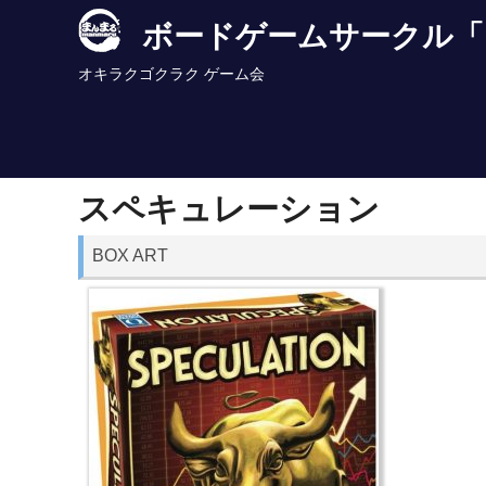
Skip
ボードゲームサークル「
to
content
オキラクゴクラク ゲーム会
スペキュレーション
BOX ART