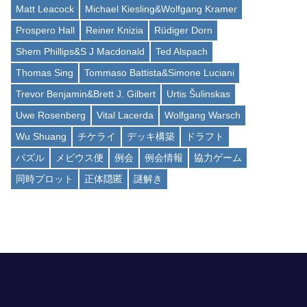
Matt Leacock
Michael Kiesling&Wolfgang Kramer
Prospero Hall
Reiner Knizia
Rüdiger Dorn
Shem Phillips&S J Macdonald
Ted Alspach
Thomas Sing
Tommaso Battista&Simone Luciani
Trevor Benjamin&Brett J. Gilbert
Urtis Šulinskas
Uwe Rosenberg
Vital Lacerda
Wolfgang Warsch
Wu Shuang
チケライ
デッキ構築
ドラフト
パズル
メビウス便
例会
例会情報
協力ゲーム
同時プロット
正体隠匿
謎解き