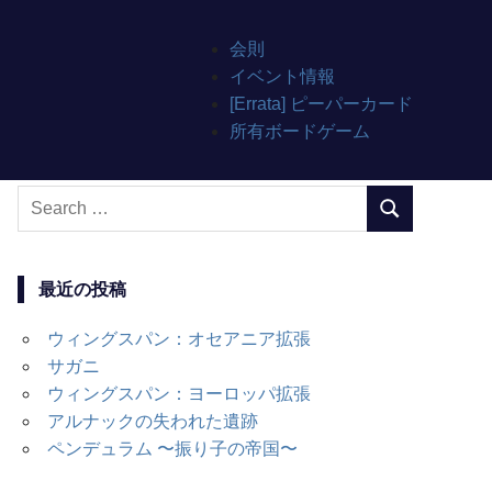
会則
イベント情報
[Errata] ピーパーカード
所有ボードゲーム
Search
SEARCH
for:
最近の投稿
ウィングスパン：オセアニア拡張
サガニ
ウィングスパン：ヨーロッパ拡張
アルナックの失われた遺跡
ペンデュラム 〜振り子の帝国〜