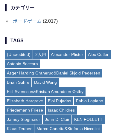
カテゴリー
ボードゲーム
(2,017)
TAGS
(Uncredited)
2人用
Alexander Pfister
Alex Cutler
Antonin Boccara
Asger Harding Granerud&Daniel Skjold Pedersen
Brian Suhre
David Wang
Eilif Svensson&Kristian Amundsen Østby
Elizabeth Hargrave
Eloi Pujadas
Fabio Lopiano
Friedemann Friese
Isaac Childres
Jamey Stegmaier
John D. Clair
KEN FOLLETT
Klaus Teuber
Marco Canetta&Stefania Niccolini