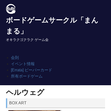
Skip
to
content
ボードゲームサークル「まん
まる」
オキラクゴクラク ゲーム会
会則
イベント情報
[Errata] ピーパーカード
所有ボードゲーム
ヘルウェグ
BOX ART