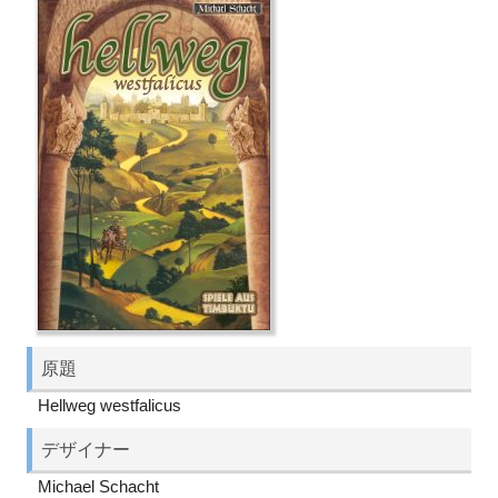
原題
Hellweg westfalicus
デザイナー
Michael Schacht