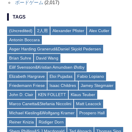
ボードゲーム
(2,017)
TAGS
(Uncredited)
2人用
Alexander Pfister
Alex Cutler
Antonin Boccara
Asger Harding Granerud&Daniel Skjold Pedersen
Brian Suhre
David Wang
Eilif Svensson&Kristian Amundsen Østby
Elizabeth Hargrave
Eloi Pujadas
Fabio Lopiano
Friedemann Friese
Isaac Childres
Jamey Stegmaier
John D. Clair
KEN FOLLETT
Klaus Teuber
Marco Canetta&Stefania Niccolini
Matt Leacock
Michael Kiesling&Wolfgang Kramer
Prospero Hall
Reiner Knizia
Rüdiger Dorn
Shem Phillips&S J Macdonald
Ted Alspach
Thomas Sing