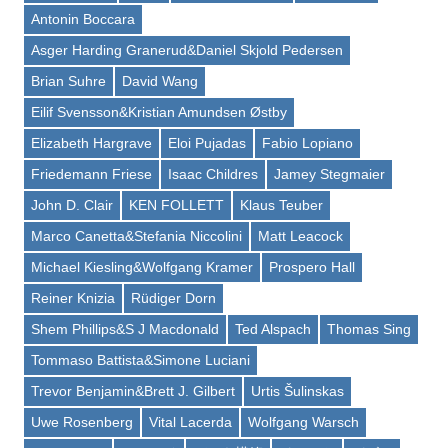
Antonin Boccara
Asger Harding Granerud&Daniel Skjold Pedersen
Brian Suhre
David Wang
Eilif Svensson&Kristian Amundsen Østby
Elizabeth Hargrave
Eloi Pujadas
Fabio Lopiano
Friedemann Friese
Isaac Childres
Jamey Stegmaier
John D. Clair
KEN FOLLETT
Klaus Teuber
Marco Canetta&Stefania Niccolini
Matt Leacock
Michael Kiesling&Wolfgang Kramer
Prospero Hall
Reiner Knizia
Rüdiger Dorn
Shem Phillips&S J Macdonald
Ted Alspach
Thomas Sing
Tommaso Battista&Simone Luciani
Trevor Benjamin&Brett J. Gilbert
Urtis Šulinskas
Uwe Rosenberg
Vital Lacerda
Wolfgang Warsch