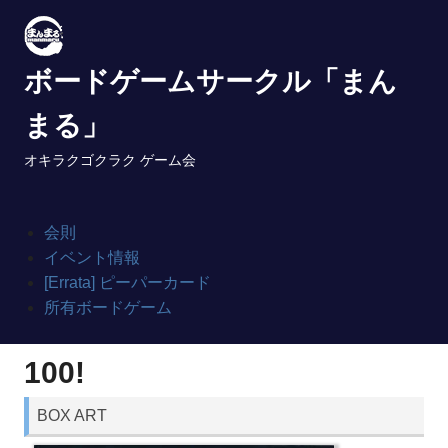
Skip
to
content
ボードゲームサークル「まん
まる」
オキラクゴクラク ゲーム会
会則
イベント情報
[Errata] ピーパーカード
所有ボードゲーム
100!
BOX ART