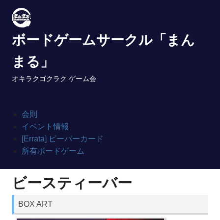
Skip
to
content
ボードゲームサークル「まん
まる」
オキラクゴクラク ゲーム会
会則
イベント情報
[Errata] ピーパーカード
所有ボードゲーム
ビースティーバー
BOX ART