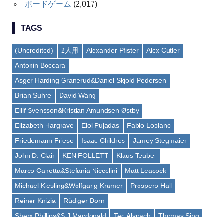
ボードゲーム
(2,017)
TAGS
(Uncredited)
2人用
Alexander Pfister
Alex Cutler
Antonin Boccara
Asger Harding Granerud&Daniel Skjold Pedersen
Brian Suhre
David Wang
Eilif Svensson&Kristian Amundsen Østby
Elizabeth Hargrave
Eloi Pujadas
Fabio Lopiano
Friedemann Friese
Isaac Childres
Jamey Stegmaier
John D. Clair
KEN FOLLETT
Klaus Teuber
Marco Canetta&Stefania Niccolini
Matt Leacock
Michael Kiesling&Wolfgang Kramer
Prospero Hall
Reiner Knizia
Rüdiger Dorn
Shem Phillips&S J Macdonald
Ted Alspach
Thomas Sing