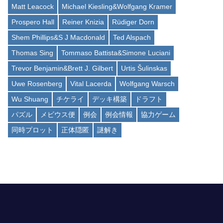
Matt Leacock
Michael Kiesling&Wolfgang Kramer
Prospero Hall
Reiner Knizia
Rüdiger Dorn
Shem Phillips&S J Macdonald
Ted Alspach
Thomas Sing
Tommaso Battista&Simone Luciani
Trevor Benjamin&Brett J. Gilbert
Urtis Šulinskas
Uwe Rosenberg
Vital Lacerda
Wolfgang Warsch
Wu Shuang
チケライ
デッキ構築
ドラフト
パズル
メビウス便
例会
例会情報
協力ゲーム
同時プロット
正体隠匿
謎解き