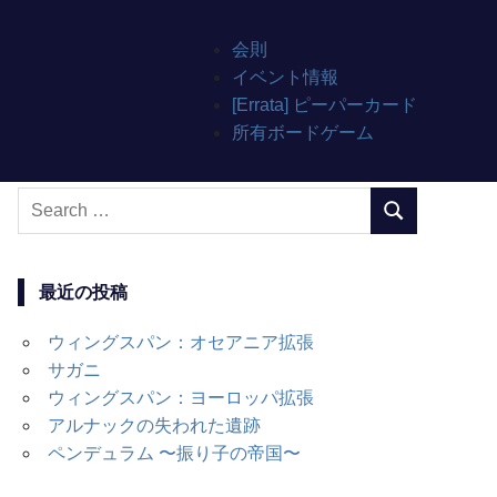
会則
イベント情報
[Errata] ピーパーカード
所有ボードゲーム
Search
SEARCH
for:
最近の投稿
ウィングスパン：オセアニア拡張
サガニ
ウィングスパン：ヨーロッパ拡張
アルナックの失われた遺跡
ペンデュラム 〜振り子の帝国〜