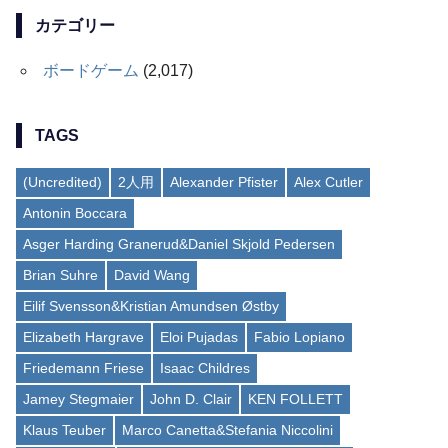
カテゴリー
ボードゲーム
(2,017)
TAGS
(Uncredited)
2人用
Alexander Pfister
Alex Cutler
Antonin Boccara
Asger Harding Granerud&Daniel Skjold Pedersen
Brian Suhre
David Wang
Eilif Svensson&Kristian Amundsen Østby
Elizabeth Hargrave
Eloi Pujadas
Fabio Lopiano
Friedemann Friese
Isaac Childres
Jamey Stegmaier
John D. Clair
KEN FOLLETT
Klaus Teuber
Marco Canetta&Stefania Niccolini