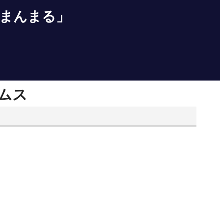
まんまる」
ムス