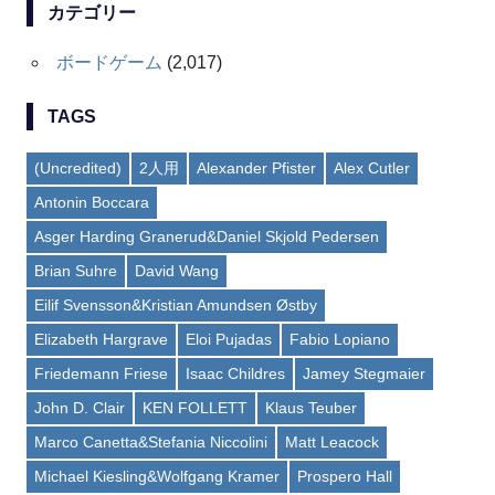
カテゴリー
ボードゲーム
(2,017)
TAGS
(Uncredited)
2人用
Alexander Pfister
Alex Cutler
Antonin Boccara
Asger Harding Granerud&Daniel Skjold Pedersen
Brian Suhre
David Wang
Eilif Svensson&Kristian Amundsen Østby
Elizabeth Hargrave
Eloi Pujadas
Fabio Lopiano
Friedemann Friese
Isaac Childres
Jamey Stegmaier
John D. Clair
KEN FOLLETT
Klaus Teuber
Marco Canetta&Stefania Niccolini
Matt Leacock
Michael Kiesling&Wolfgang Kramer
Prospero Hall