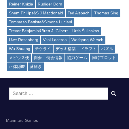
Reiner Knizia
Rüdiger Dorn
Shem Phillips&S J Macdonald
Ted Alspach
Thomas Sing
Tommaso Battista&Simone Luciani
Trevor Benjamin&Brett J. Gilbert
Urtis Šulinskas
Uwe Rosenberg
Vital Lacerda
Wolfgang Warsch
Wu Shuang
チケライ
デッキ構築
ドラフト
パズル
メビウス便
例会
例会情報
協力ゲーム
同時プロット
正体隠匿
謎解き
Search
SEARCH
for:
Manmaru Games