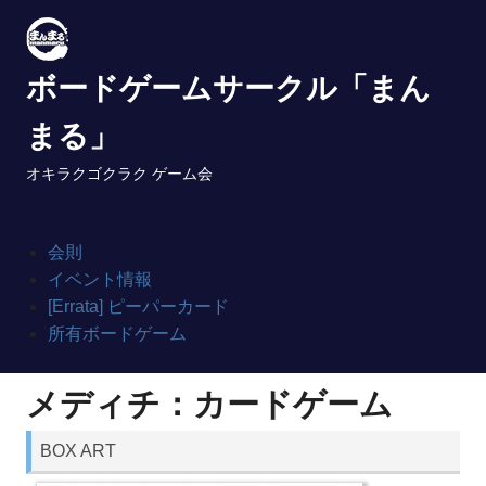
Skip
to
content
ボードゲームサークル「まん
まる」
オキラクゴクラク ゲーム会
会則
イベント情報
[Errata] ピーパーカード
所有ボードゲーム
メディチ：カードゲーム
BOX ART