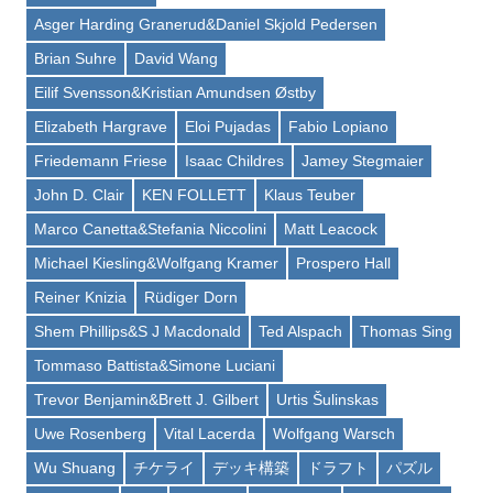
Asger Harding Granerud&Daniel Skjold Pedersen
Brian Suhre
David Wang
Eilif Svensson&Kristian Amundsen Østby
Elizabeth Hargrave
Eloi Pujadas
Fabio Lopiano
Friedemann Friese
Isaac Childres
Jamey Stegmaier
John D. Clair
KEN FOLLETT
Klaus Teuber
Marco Canetta&Stefania Niccolini
Matt Leacock
Michael Kiesling&Wolfgang Kramer
Prospero Hall
Reiner Knizia
Rüdiger Dorn
Shem Phillips&S J Macdonald
Ted Alspach
Thomas Sing
Tommaso Battista&Simone Luciani
Trevor Benjamin&Brett J. Gilbert
Urtis Šulinskas
Uwe Rosenberg
Vital Lacerda
Wolfgang Warsch
Wu Shuang
チケライ
デッキ構築
ドラフト
パズル